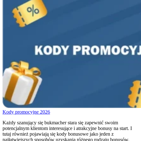
Kody promocyjne 2026
Każdy szanujący się bukmacher stara się zapewnić swoim
potencjalnym klientom interesujące i atrakcyjne bonusy na start. I
tutaj również pojawiają się kody bonusowe jako jeden z
najłatwiejszych sposobów uzyskania różnego rodzaju bonusów.