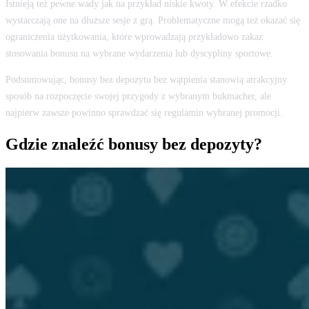
Istnieją też pewne wady jak na przykład niskie kwoty. W efekcie rzadko
wystarczają one na dłuższe sesje z grą. Problematyczne mogą też okazać się
ograniczenia użytkowania, które wprowadzają przykładowo zakaz
stosowania bonusu na wybrane wydarzenia lub dyscypliny sportowe.
Podsumowując, bonusy bez depozytu bez wątpienia stanowią atrakcyjny
sposób na rozpoczęcie swojej przygody z wybranym bukmacher, ale
najpierw zawsze powinno sprawdzać się regulamin wybranej promocji.
Gdzie znaleźć bonusy bez depozyty?