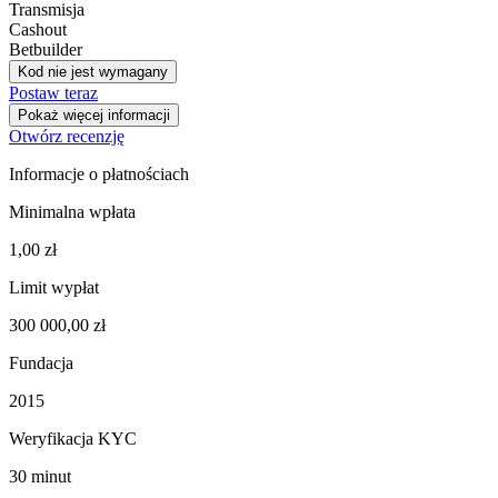
Transmisja
Cashout
Betbuilder
Kod nie jest wymagany
Postaw teraz
Pokaż więcej informacji
Otwórz recenzję
Informacje o płatnościach
Minimalna wpłata
1,00 zł
Limit wypłat
300 000,00 zł
Fundacja
2015
Weryfikacja KYC
30 minut