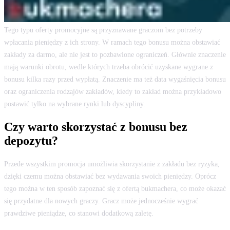
Tego typu oferty promocyjne są przyznawane graczom bez potrzeby
wpłacania pieniędzy z ich strony. W ramach tego bonusu można obstawiać
zakłady za darmo, ale nie jest to pozbawione ograniczeń. Głównie znaczenie
mają warunki obrotu, wedle których trzeba obrócić uzyskane wygrane z
bonusu kilka razy przed wypłatą. Znaczenie ma też data wygaśnięcia bonusu
oraz ograniczenia rodzajów zakładów, kiedy to zakład można przykładowo
postawić tylko na wybrane rynki lub dyscypliny.
Czy warto skorzystać z bonusu bez
depozytu?
Przede wszystkim promocja umożliwia skorzystanie z zakładu bez ryzyka,
dzięki czemu można obstawiać bez wydawania swoich pieniędzy. Oprócz
tego można w ten sposób zapoznać się z ofertą bukmachera, co może okazać
się przydatne dla nowych graczy. Gracz może jednocześnie wygrać
prawdziwe pieniądze, co stanowi dodatkową zaletę.