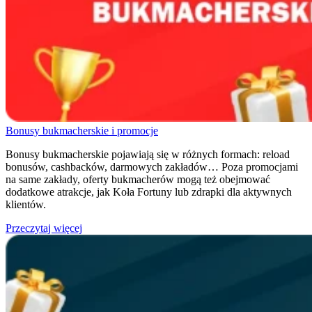
Bonusy bukmacherskie i promocje
Bonusy bukmacherskie pojawiają się w różnych formach: reload
bonusów, cashbacków, darmowych zakładów… Poza promocjami
na same zakłady, oferty bukmacherów mogą też obejmować
dodatkowe atrakcje, jak Koła Fortuny lub zdrapki dla aktywnych
klientów.
Przeczytaj więcej