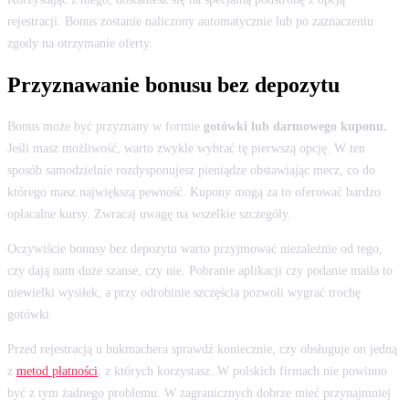
rejestracji. Bonus zostanie naliczony automatycznie lub po zaznaczeniu
zgody na otrzymanie oferty.
Przyznawanie bonusu bez depozytu
Bonus może być przyznany w formie
gotówki lub darmowego kuponu.
Jeśli masz możliwość, warto zwykle wybrać tę pierwszą opcję. W ten
sposób samodzielnie rozdysponujesz pieniądze obstawiając mecz, co do
którego masz największą pewność. Kupony mogą za to oferować bardzo
opłacalne kursy. Zwracaj uwagę na wszelkie szczegóły.
Oczywiście bonusy bez depozytu warto przyjmować niezależnie od tego,
czy dają nam duże szanse, czy nie. Pobranie aplikacji czy podanie maila to
niewielki wysiłek, a przy odrobinie szczęścia pozwoli wygrać trochę
gotówki.
Przed rejestracją u bukmachera sprawdź koniecznie, czy obsługuje on jedną
z
metod płatności
, z których korzystasz. W polskich firmach nie powinno
być z tym żadnego problemu. W zagranicznych dobrze mieć przynajmniej