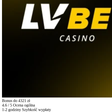
Bonus do 4321 zł
4.6
/ 5
Ocena ogólna
1-2 godziny
Szybkość wypłaty