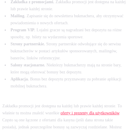
Zakładka z promocjami.
Zakładka promocji jest dostępna na każdej
lub prawie każdej stronie.
Mailing.
Zapisanie się do newslettera bukmachera, aby otrzymywać
powiadomienia o nowych ofertach.
Program VIP.
Lojalni gracze są nagradzani bez depozytu na różne
sposoby, np. bilety na wydarzenia sportowe.
Strony partnerskie.
Strony partnerskie odwołujące się do serwisu
bukmacherów w postaci artykułów sponsorowanych, mailingów,
banerów, linków referencyjne.
Salony stacjonarne.
Niektórzy bukmacherzy mają na stronie bary,
które mogą oferować bonusy bez depozytu.
Aplikacja.
Bonus bez depozytu przyznawany za pobranie aplikacji
mobilnej bukmachera.
ZAKŁADKA Z PROMOCJAMI
Zakładka promocji jest dostępna na każdej lub prawie każdej stronie. To
właśnie tu można znaleźć wszelkie
oferty i prezenty dla użytkowników
.
Często są one łączone z ofertami dla kasyna
(jeśli dana strona takie
posiada), jednak poszczególne bonusy są zazwyczaj rozdzielane. Możesz