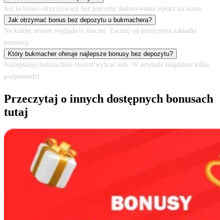
Jest to bonus otrzymywany bez potrzeby dokonywania wpłaty na konto.
Jak otrzymać bonus bez depozytu u bukmachera?
Na każdej stronie wygląda to inaczej. Zacznij od przejrzenia zakładki
promocji.
Który bukmacher oferuje najlepsze bonusy bez depozytu?
Najlepszego bukmachera musisz wybrać sam. W artykule znajdziesz kilka
podpowiedzi.
Przeczytaj o innych dostępnych bonusach
tutaj