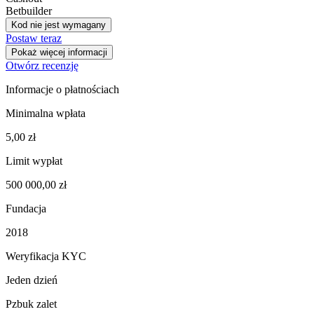
Betbuilder
Kod nie jest wymagany
Postaw teraz
Pokaż więcej informacji
Otwórz recenzję
Informacje o płatnościach
Minimalna wpłata
5,00 zł
Limit wypłat
500 000,00 zł
Fundacja
2018
Weryfikacja KYC
Jeden dzień
Pzbuk zalet