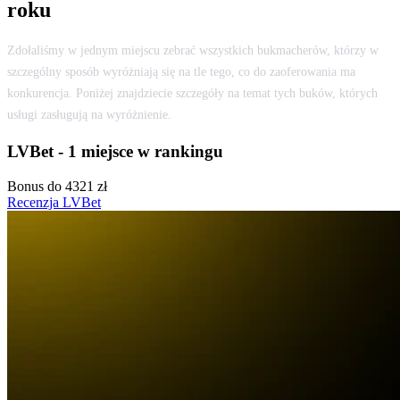
roku
Zdołaliśmy w jednym miejscu zebrać wszystkich bukmacherów, którzy w
szczególny sposób wyróżniają się na tle tego, co do zaoferowania ma
konkurencja. Poniżej znajdziecie szczegóły na temat tych buków, których
usługi zasługują na wyróżnienie.
LVBet - 1 miejsce w rankingu
Bonus do 4321 zł
Recenzja LVBet