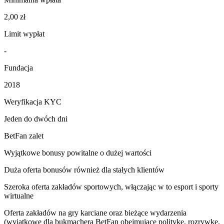
2,00 zł
Limit wypłat
-
Fundacja
2018
Weryfikacja KYC
Jeden do dwóch dni
BetFan zalet
Wyjątkowe bonusy powitalne o dużej wartości
Duża oferta bonusów również dla stałych klientów
Szeroka oferta zakładów sportowych, włączając w to esport i sporty
wirtualne
Oferta zakładów na gry karciane oraz bieżące wydarzenia
(wyjątkowe dla bukmachera BetFan obejmujące politykę, rozrywkę,