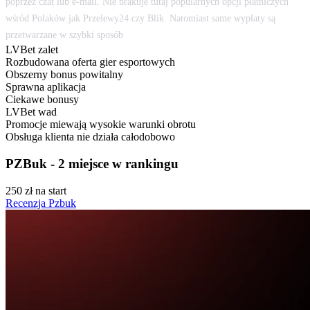
poprzez czat lub e-mail. Nie brakuje tutaj popularnych opcji płatniczych
wśród Polaków jak Przelewy24 czy Blik. Natomiast same wypłaty są
przetwarzane w szybki sposób
LVBet zalet
Rozbudowana oferta gier esportowych
Obszerny bonus powitalny
Sprawna aplikacja
Ciekawe bonusy
LVBet wad
Promocje miewają wysokie warunki obrotu
Obsługa klienta nie działa całodobowo
PZBuk - 2 miejsce w rankingu
250 zł na start
Recenzja Pzbuk