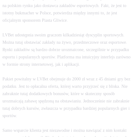
na polskim rynku jako dostawca zakładów esportowych. Fakt, że jest to
istotny bukmacher w Polsce, potwierdza między innymi to, że jest
oficjalnym sponsorem Piasta Gliwice.
LVBet udostępnia swoim graczom kilkadziesiąt dyscyplin sportowych.
Można tutaj obstawiać zakłady na żywo, przedmeczowe oraz esportowe.
Rynki zakładów są bardzo dobrze urozmaicone, szczególnie w przypadku
esportu i popularnych sportów. Platforma ma intuicyjny interfejs zarówno
w formie strony internetowej, jak i aplikacji.
Pakiet powitalny w LVBet obejmuje do 2000 zł wraz z 45 dniami gry bez
podatku. Jest to opłacalna oferta, której warto przyjrzeć się z bliska. Nie
zabraknie tutaj dodatkowych bonusów, które w skuteczny sposób
urozmaicają zabawę spędzoną na obstawianiu. Jednocześnie nie zabraknie
tutaj dobrych kursów, zwłaszcza w przypadku bardziej popularnych gier i
sportów.
Samo wsparcie klienta jest niezawodne i można nawiązać z nim kontakt