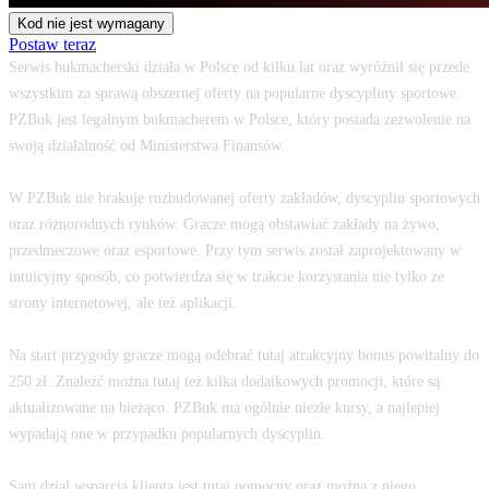
Kod nie jest wymagany
Postaw teraz
Serwis bukmacherski działa w Polsce od kilku lat oraz wyróżnił się przede
wszystkim za sprawą obszernej oferty na popularne dyscypliny sportowe.
PZBuk jest legalnym bukmacherem w Polsce, który posiada zezwolenie na
swoją działalność od Ministerstwa Finansów.
W PZBuk nie brakuje rozbudowanej oferty zakładów, dyscyplin sportowych
oraz różnorodnych rynków. Gracze mogą obstawiać zakłady na żywo,
przedmeczowe oraz esportowe. Przy tym serwis został zaprojektowany w
intuicyjny sposób, co potwierdza się w trakcie korzystania nie tylko ze
strony internetowej, ale też aplikacji.
Na start przygody gracze mogą odebrać tutaj atrakcyjny bonus powitalny do
250 zł. Znaleźć można tutaj też kilka dodatkowych promocji, które są
aktualizowane na bieżąco. PZBuk ma ogólnie niezłe kursy, a najlepiej
wypadają one w przypadku popularnych dyscyplin.
Sam dział wsparcia klienta jest tutaj pomocny oraz można z niego