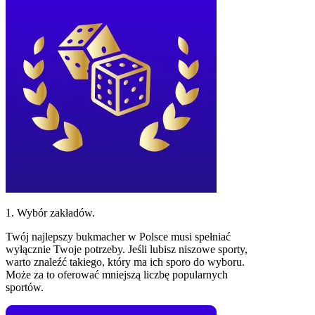
1. Wybór zakładów.
Twój najlepszy bukmacher w Polsce musi spełniać
wyłącznie Twoje potrzeby. Jeśli lubisz niszowe sporty,
warto znaleźć takiego, który ma ich sporo do wyboru.
Może za to oferować mniejszą liczbę popularnych
sportów.