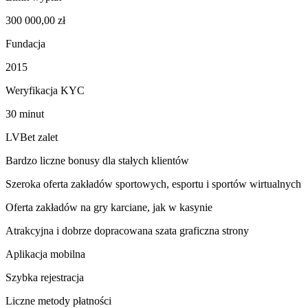
300 000,00 zł
Fundacja
2015
Weryfikacja KYC
30 minut
LVBet zalet
Bardzo liczne bonusy dla stałych klientów
Szeroka oferta zakładów sportowych, esportu i sportów wirtualnych
Oferta zakładów na gry karciane, jak w kasynie
Atrakcyjna i dobrze dopracowana szata graficzna strony
Aplikacja mobilna
Szybka rejestracja
Liczne metody płatności