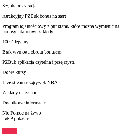
Szybka rejestracja
Atrakcyjny PZBuk bonus na start
Program lojalnościowy z punktami, które można wymienić na
bonusy i darmowe zakłady
100% legalny
Brak wymogu obrotu bonusem
PZBuk aplikacja czytelna i przejrzysta
Dobre kursy
Live stream rozgrywek NBA
Zakłady na e-sport
Dodatkowe informacje
Nie
Pomoc na żywo
Tak
Aplikacje