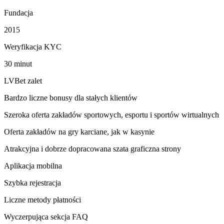
Fundacja
2015
Weryfikacja KYC
30 minut
LVBet zalet
Bardzo liczne bonusy dla stałych klientów
Szeroka oferta zakładów sportowych, esportu i sportów wirtualnych
Oferta zakładów na gry karciane, jak w kasynie
Atrakcyjna i dobrze dopracowana szata graficzna strony
Aplikacja mobilna
Szybka rejestracja
Liczne metody płatności
Wyczerpująca sekcja FAQ