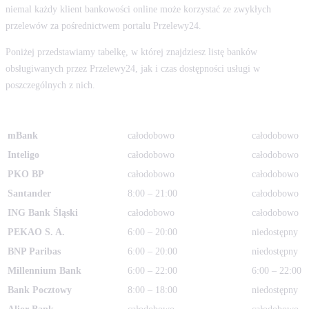
niemal każdy klient bankowości online może korzystać ze zwykłych
przelewów za pośrednictwem portalu Przelewy24.
Poniżej przedstawiamy tabelkę, w której znajdziesz listę banków
obsługiwanych przez Przelewy24, jak i czas dostępności usługi w
poszczególnych z nich.
BANK
DNI POWSZEDNI
SOBOTY
mBank
całodobowo
całodobowo
Inteligo
całodobowo
całodobowo
PKO BP
całodobowo
całodobowo
Santander
8:00 – 21:00
całodobowo
ING Bank Śląski
całodobowo
całodobowo
PEKAO S. A.
6:00 – 20:00
niedostępny
BNP Paribas
6:00 – 20:00
niedostępny
Millennium Bank
6:00 – 22:00
6:00 – 22:00
Bank Pocztowy
8:00 – 18:00
niedostępny