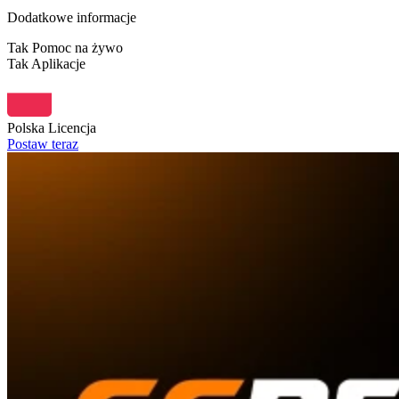
Dodatkowe informacje
Tak
Pomoc na żywo
Tak
Aplikacje
Polska
Licencja
Postaw teraz