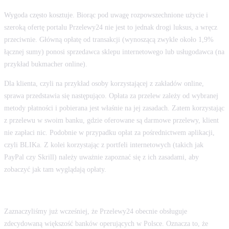
Wygoda często kosztuje. Biorąc pod uwagę rozpowszechnione użycie i
szeroką ofertę portalu Przelewy24 nie jest to jednak drogi luksus, a wręcz
przeciwnie. Główną opłatę od transakcji (wynoszącą zwykle około 1,9%
łącznej sumy) ponosi sprzedawca sklepu internetowego lub usługodawca (na
przykład bukmacher online).
Dla klienta, czyli na przykład osoby korzystającej z zakładów online,
sprawa przedstawia się następująco. Opłata za przelew zależy od wybranej
metody płatności i pobierana jest właśnie na jej zasadach. Zatem korzystając
z przelewu w swoim banku, gdzie oferowane są darmowe przelewy, klient
nie zapłaci nic. Podobnie w przypadku opłat za pośrednictwem aplikacji,
czyli BLIKa. Z kolei korzystając z portfeli internetowych (takich jak
PayPal czy Skrill) należy uważnie zapoznać się z ich zasadami, aby
zobaczyć jak tam wyglądają opłaty.
ILOŚĆ OBSŁUGIWANYCH BANKÓW
Zaznaczyliśmy już wcześniej, że Przelewy24 obecnie obsługuje
zdecydowaną większość banków operujących w Polsce. Oznacza to, że