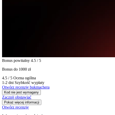
Bonus powitalny
4.5
/ 5
Bonus do 1000 zł
4.5
/ 5
Ocena ogólna
1-2 dni
Szybkość wypłaty
Otwórz recenzję bukmachera
Kod nie jest wymagany
Zacznij obstawiać
Pokaż więcej informacji
Otwórz recenzję