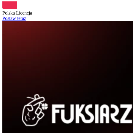
Polska
Licencja
Postaw teraz