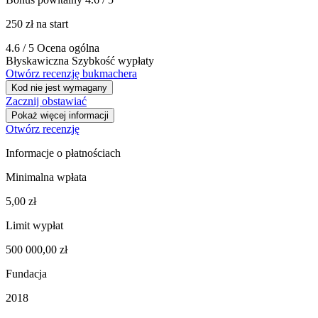
250 zł na start
4.6
/ 5
Ocena ogólna
Błyskawiczna
Szybkość wypłaty
Otwórz recenzję bukmachera
Kod nie jest wymagany
Zacznij obstawiać
Pokaż więcej informacji
Otwórz recenzję
Informacje o płatnościach
Minimalna wpłata
5,00 zł
Limit wypłat
500 000,00 zł
Fundacja
2018