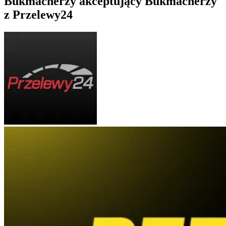
Bukmacherzy akceptujący Bukmacherzy
z Przelewy24