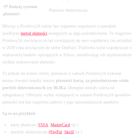
💳
Rodzaj systemu
Płatności elektroniczne
płatności
Mówiąc o Przelewy24 należy bez wątpienia wspomnieć o szerokim
wachlarzu
metod płatności
dostępnych za jego pośrednictwem. To bogactwo
Przelewy24 zawdzięcza wciąż rozwijającej się sieci współpracy (na przykład
w 2020 roku przyłączyło do siebie DotPay). Platforma ściśle współpracuje z
większością banków operujących w Polsce, umożliwiając ich użytkownikom
szybkie dokonywanie płatności.
To jednak nie koniec oferty, ponieważ w ramach Przelewy24 wykonać
można również między innymi
płatności kartą, za pośrednictwem wielu
portfeli elektronicznych czy BLIKa.
Dostępne metody zależą od
usługodawcy. Olbrzymi wybór dostępnych w ramach Przelewy24 sposobów
płatności jest bez wątpienia jednym z jego najważniejszych aspektów.
Są to na przykład:
karty płatnicze (
VISA
,
MasterCard
itp.)
portfele elektroniczne
(PayPal
,
Skrill
itp.)