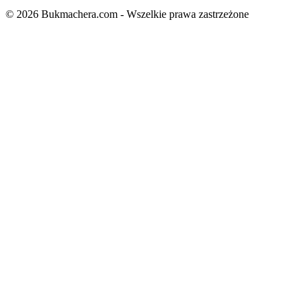
© 2026 Bukmachera.com - Wszelkie prawa zastrzeżone