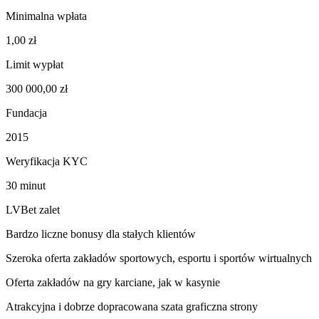
Minimalna wpłata
1,00 zł
Limit wypłat
300 000,00 zł
Fundacja
2015
Weryfikacja KYC
30 minut
LVBet zalet
Bardzo liczne bonusy dla stałych klientów
Szeroka oferta zakładów sportowych, esportu i sportów wirtualnych
Oferta zakładów na gry karciane, jak w kasynie
Atrakcyjna i dobrze dopracowana szata graficzna strony