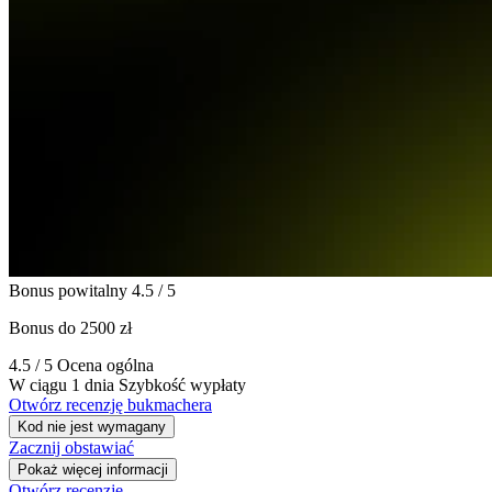
Bonus powitalny
4.5
/ 5
Bonus do 2500 zł
4.5
/ 5
Ocena ogólna
W ciągu 1 dnia
Szybkość wypłaty
Otwórz recenzję bukmachera
Kod nie jest wymagany
Zacznij obstawiać
Pokaż więcej informacji
Otwórz recenzję