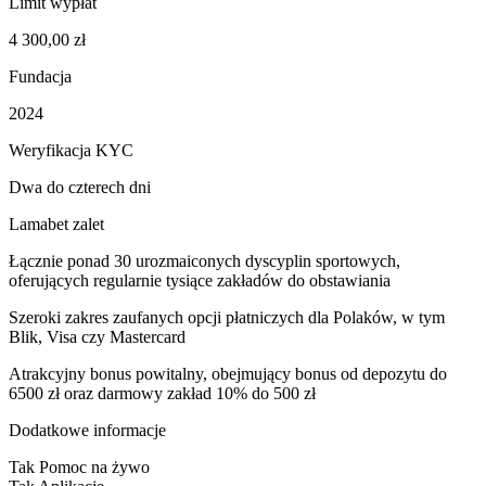
Limit wypłat
4 300,00 zł
Fundacja
2024
Weryfikacja KYC
Dwa do czterech dni
Lamabet zalet
Łącznie ponad 30 urozmaiconych dyscyplin sportowych,
oferujących regularnie tysiące zakładów do obstawiania
Szeroki zakres zaufanych opcji płatniczych dla Polaków, w tym
Blik, Visa czy Mastercard
Atrakcyjny bonus powitalny, obejmujący bonus od depozytu do
6500 zł oraz darmowy zakład 10% do 500 zł
Dodatkowe informacje
Tak
Pomoc na żywo