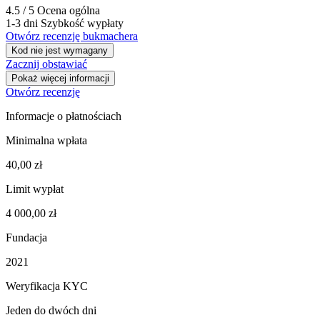
4.5
/ 5
Ocena ogólna
1-3 dni
Szybkość wypłaty
Otwórz recenzję bukmachera
Kod nie jest wymagany
Zacznij obstawiać
Pokaż więcej informacji
Otwórz recenzję
Informacje o płatnościach
Minimalna wpłata
40,00 zł
Limit wypłat
4 000,00 zł
Fundacja
2021
Weryfikacja KYC
Jeden do dwóch dni