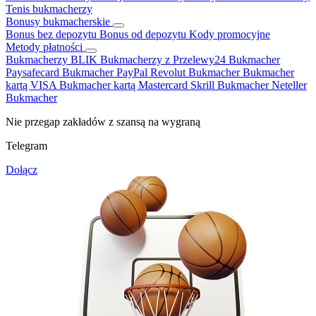
Tenis bukmacherzy
Bonusy bukmacherskie
Bonus bez depozytu
Bonus od depozytu
Kody promocyjne
Metody płatności
Bukmacherzy BLIK
Bukmacherzy z Przelewy24
Bukmacher
Paysafecard
Bukmacher PayPal
Revolut Bukmacher
Bukmacher
kartą VISA
Bukmacher kartą Mastercard
Skrill Bukmacher
Neteller
Bukmacher
Nie przegap zakładów z szansą na wygraną
Telegram
Dołącz