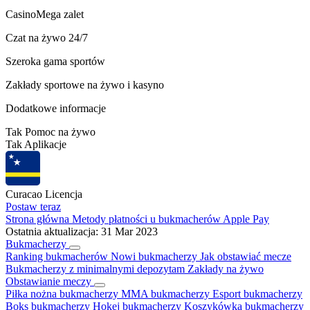
CasinoMega zalet
Czat na żywo 24/7
Szeroka gama sportów
Zakłady sportowe na żywo i kasyno
Dodatkowe informacje
Tak
Pomoc na żywo
Tak
Aplikacje
Curacao
Licencja
Postaw teraz
Strona główna
Metody płatności u bukmacherów
Apple Pay
Ostatnia aktualizacja:
31 Mar 2023
Bukmacherzy
Ranking bukmacherów
Nowi bukmacherzy
Jak obstawiać mecze
Bukmacherzy z minimalnymi depozytam
Zakłady na żywo
Obstawianie meczy
Piłka nożna bukmacherzy
MMA bukmacherzy
Esport bukmacherzy
Boks bukmacherzy
Hokej bukmacherzy
Koszykówka bukmacherzy