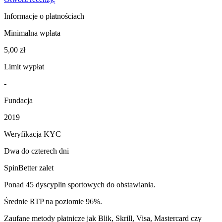
Informacje o płatnościach
Minimalna wpłata
5,00 zł
Limit wypłat
-
Fundacja
2019
Weryfikacja KYC
Dwa do czterech dni
SpinBetter zalet
Ponad 45 dyscyplin sportowych do obstawiania.
Średnie RTP na poziomie 96%.
Zaufane metody płatnicze jak Blik, Skrill, Visa, Mastercard czy