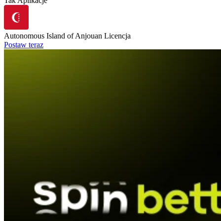
Tak
Aplikacje
Autonomous Island of Anjouan
Licencja
Postaw teraz