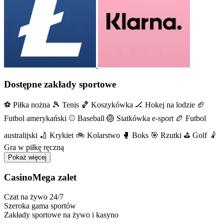
Dostępne zakłady sportowe
⚽ Piłka nożna
🎾 Tenis
🏀 Koszykówka
🏒 Hokej na lodzie
🏈
Futbol amerykański
⚾ Baseball
🏐 Siatkówka
e-sport
🏉 Futbol
australijski
🏏 Krykiet
🚲 Kolarstwo
🥊 Boks
🎯 Rzutki
⛳ Golf
🤾
Gra w piłkę ręczną
Pokaż więcej
CasinoMega zalet
Czat na żywo 24/7
Szeroka gama sportów
Zakłady sportowe na żywo i kasyno