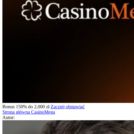
Bonus 150% do 2,000 zł
Zacznij obstawiać
Strona główna
CasinoMega
Autor: