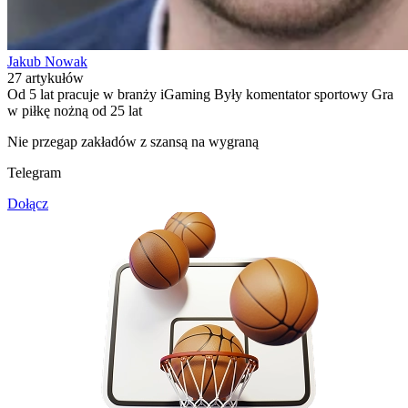
Jakub Nowak
27 artykułów
Od 5 lat pracuje w branży iGaming
Były komentator sportowy
Gra
w piłkę nożną od 25 lat
Nie przegap zakładów z szansą na wygraną
Telegram
Dołącz